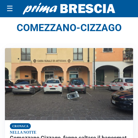
☰
COMEZZANO-CIZZAGO
CRONACA
NELLA NOTTE
Comezzano Cizzago, fanno saltare il bancomat