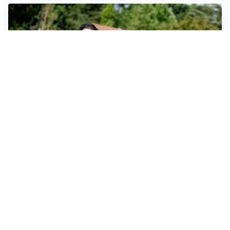
SERIE A
Milan, quanto lavoro per Amorim: il campo parla
chiaro
LE PAROLE
Milan, Amorim: “Sapevamo delle difficoltà, faremo