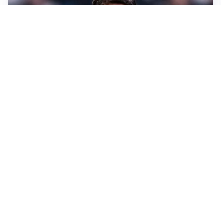
LONTANO DALL'ITALIA
Vlahovic, rebus futuro: Besiktas e Atletico si
contendono il serbo
TENSIONE NELL'ARIA
Roma, il caso Gasperini e il rebus del trequartista
LE PAROLE
Cristante rilancia la Roma: “Vogliamo crescere