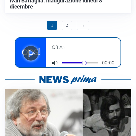
Ivan Battaglia: inaugurazione lunedì 8
dicembre
1
2
→