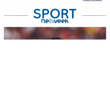
AFFARE IN CHIUSURA
Barcellona, colpo Rodri: battuto il Real Madrid