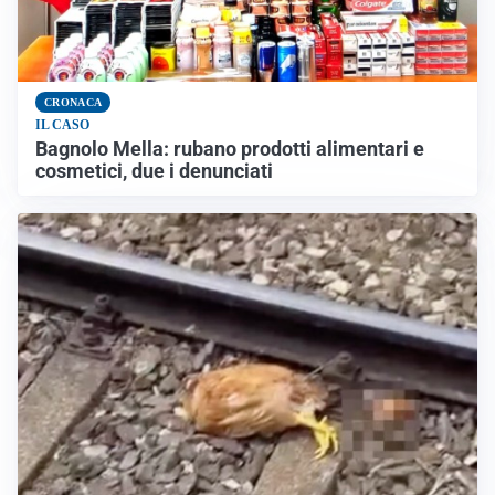
CRONACA
IL CASO
Bagnolo Mella: rubano prodotti alimentari e
cosmetici, due i denunciati