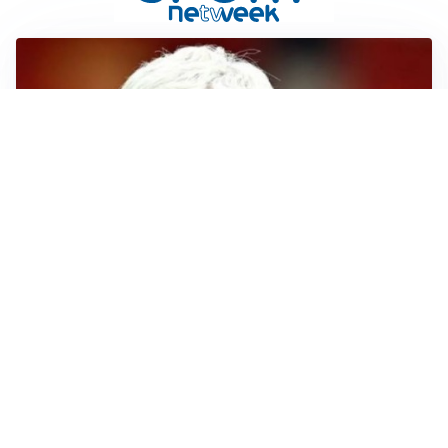
SERIE A
Roma, troppi gol subiti: Gasp deve lavorare in difesa
SERIE A
Milan, quanto lavoro per Amorim: il campo parla
chiaro