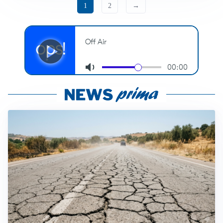
1
2
→