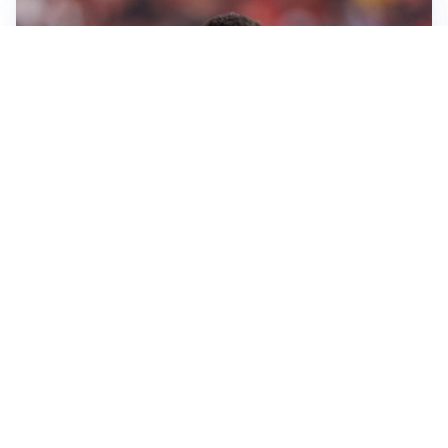
AFFARE IN CHIUSURA
Barcellona, colpo Rodri: battuto il Real Madrid
MOTIVATO
Douglas Luiz dice no all’Everton e punta sulla
Juventus
RIENTRO A RILENTO
Alcaraz, US Open lontano: la corsa contro il tempo
continua