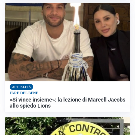
ATTUALITÀ
FARE DEL BENE
«Si vince insieme»: la lezione di Marcell Jacobs
allo spiedo Lions