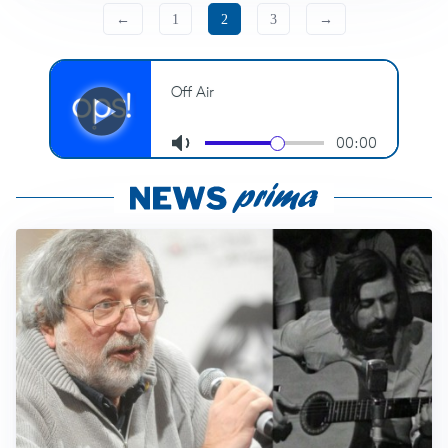
←
1
2
3
→