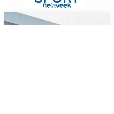
TRATTATIVA IN SALITA
Romero, l’Atletico accelera: Inter costretta a inseguire
GUERRA APERTA
Il ds del Cagliari contro Esposito: “Tentativo di
estorsione”