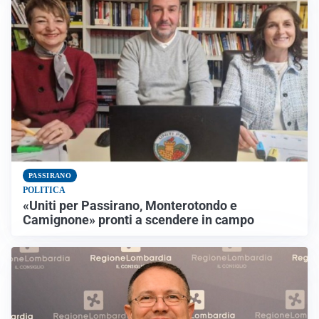
PASSIRANO
POLITICA
«Uniti per Passirano, Monterotondo e
Camignone» pronti a scendere in campo