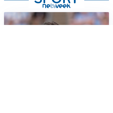
IL NOME NUOVO
Napoli, Musso resta un’opzione per la porta
TITOLARE IN CAMPIONATO
Inter, tocca a Pio Esposito: Chivu gli affida l’attacco