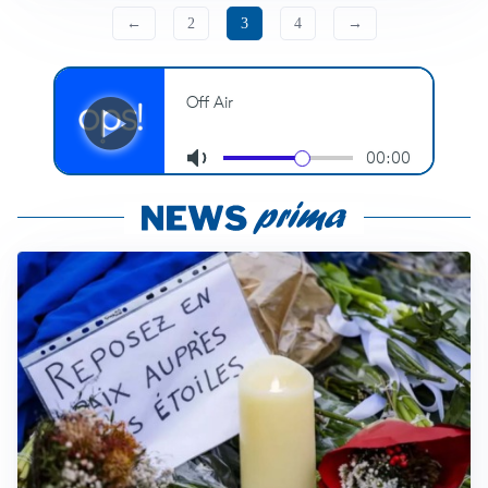
←
2
3
4
→