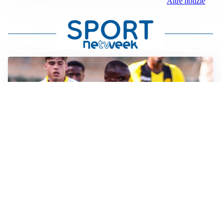
Altre notizie
IL FAVORITO
Inter, Diaby è ora il favorito per la fascia destra