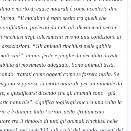
ialino è morto di cause naturali è come ucciderlo due
arma. “Il maialino è stato scelto tra quelli che
rofilattico, prelevati da tutti gli allevamenti perché
li rinchiusi negli allevamenti vivono una condizione di
 associazioni. “Gli animali rinchiusi nelle gabbie
mali sani”, hanno ferite e piaghe da decubito dovute
ibilità di movimento adeguato. Sono animali tristi,
mondo, trattati come oggetti come se fossero nulla. Se
engono soppressi, la morte naturale per un animale da
, e giustificarsi dicendo che gli animali sono “già
te naturale”, significa togliergli ancora una volta la
toria c’è dunque tutto l’orrore dello sfruttamento
ore era il simbolo di tutti gli animali rinchiusi nelle
ttatoi, resi invisibili agli occhi del mondo, privati dei