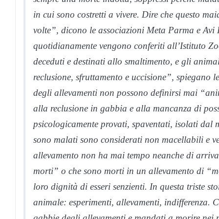
in cui sono costretti a vivere. Dire che questo ma
volte”, dicono le associazioni Meta Parma e Avi P
quotidianamente vengono conferiti all’Istituto Zoop
deceduti e destinati allo smaltimento, e gli anima
reclusione, sfruttamento e uccisione”, spiegano le
degli allevamenti non possono definirsi mai “ani
alla reclusione in gabbia e alla mancanza di poss
psicologicamente provati, spaventati, isolati dal 
sono malati sono considerati non macellabili e v
allevamento non ha mai tempo neanche di arrivare
morti” o che sono morti in un allevamento di “mor
loro dignità di esseri senzienti. In questa triste s
animale: esperimenti, allevamenti, indifferenza. Cu
gabbie degli allevamenti e mandati a morire nei ma