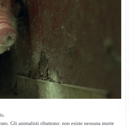
lo.
arato. Gli animalisti ribattono: non esiste nessuna morte