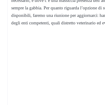
necessario, e dove c’è una massiccia presenza dell’an
sempre la gabbia. Per quanto riguarda l’opzione di s
disponibili, faremo una riunione per aggiornarci: ha
degli enti competenti, quali distretto veterinario ed