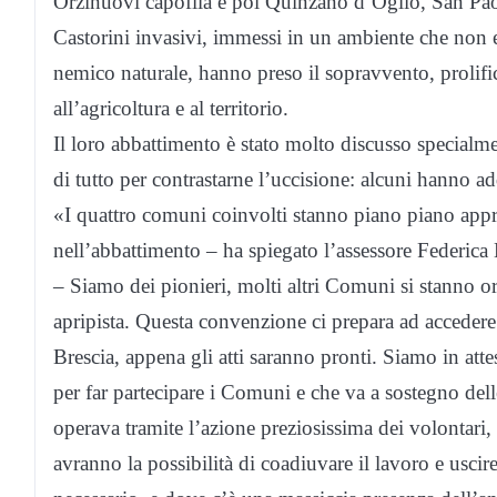
Orzinuovi capofila e poi Quinzano d’Oglio, San Pao
Castorini invasivi, immessi in un ambiente che non er
nemico naturale, hanno preso il sopravvento, prolif
all’agricoltura e al territorio.
Il loro abbattimento è stato molto discusso specialm
di tutto per contrastarne l’uccisione: alcuni hanno add
«I quattro comuni coinvolti stanno piano piano app
nell’abbattimento – ha spiegato l’assessore Federica Epi
– Siamo dei pionieri, molti altri Comuni si stanno o
apripista. Questa convenzione ci prepara ad accedere 
Brescia, appena gli atti saranno pronti. Siamo in attes
per far partecipare i Comuni e che va a sostegno dell
operava tramite l’azione preziosissima dei volontari, 
avranno la possibilità di coadiuvare il lavoro e usci