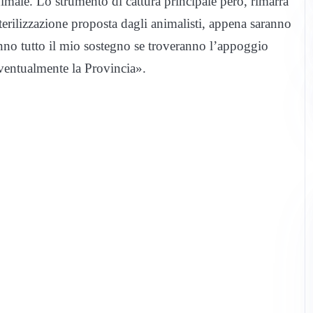
imale. Lo strumento di cattura principale però, rimarrà
terilizzazione proposta dagli animalisti, appena saranno
nno tutto il mio sostegno se troveranno l’appoggio
 eventualmente la Provincia».