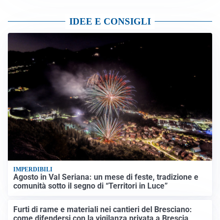
IDEE E CONSIGLI
IMPERDIBILI
Agosto in Val Seriana: un mese di feste, tradizione e
comunità sotto il segno di “Territori in Luce”
Furti di rame e materiali nei cantieri del Bresciano:
come difendersi con la vigilanza privata a Brescia