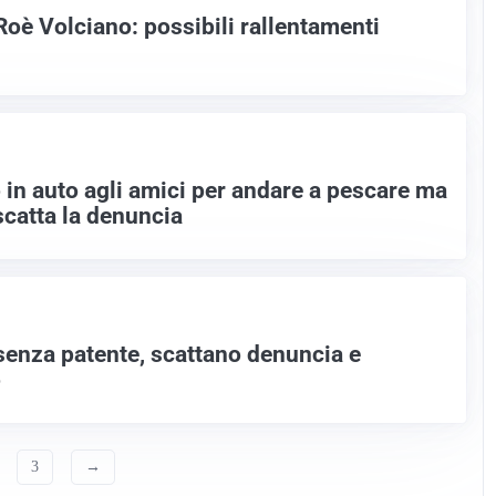
Roè Volciano: possibili rallentamenti
 in auto agli amici per andare a pescare ma
scatta la denuncia
senza patente, scattano denuncia e
o
3
→