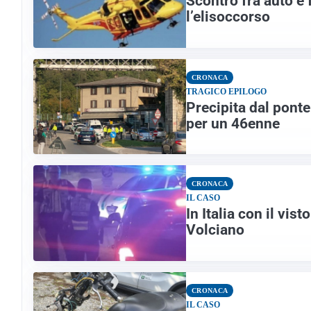
Scontro fra auto e 
l’elisoccorso
CRONACA
TRAGICO EPILOGO
Precipita dal ponte
per un 46enne
CRONACA
IL CASO
In Italia con il vis
Volciano
CRONACA
IL CASO