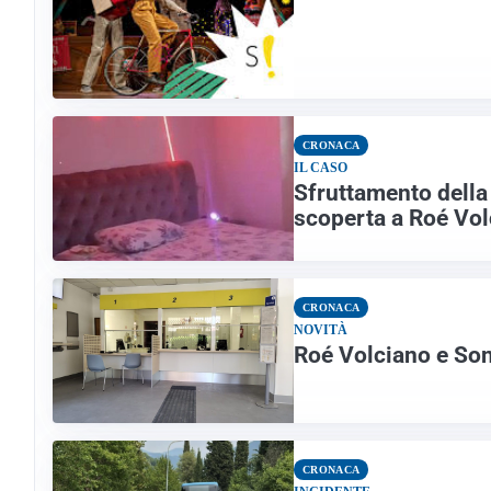
CRONACA
IL CASO
Sfruttamento della 
scoperta a Roé Vol
CRONACA
NOVITÀ
Roé Volciano e Sonic
CRONACA