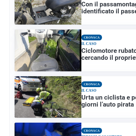
Con il passamontag
identificato il pas
CRONACA
IL CASO
Ciclomotore rubato,
cercando il proprie
CRONACA
IL CASO
Urta un ciclista e p
giorni l’auto pirata
CRONACA