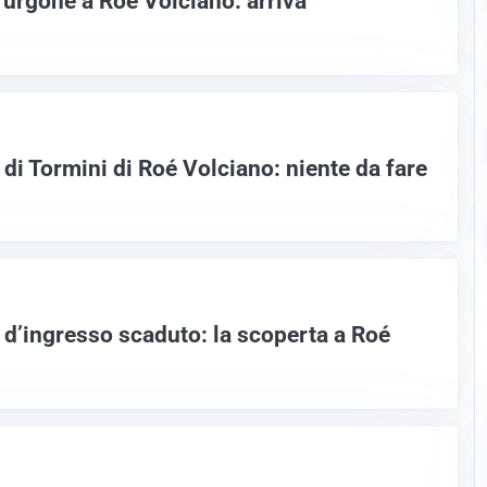
furgone a Roé Volciano: arriva
 di Tormini di Roé Volciano: niente da fare
to d’ingresso scaduto: la scoperta a Roé