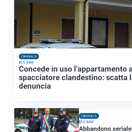
CRONACA
IL CASO
Concede in uso l’appartamento 
spacciatore clandestino: scatta 
denuncia
CRONACA
IL CASO
Abbandono seriale d