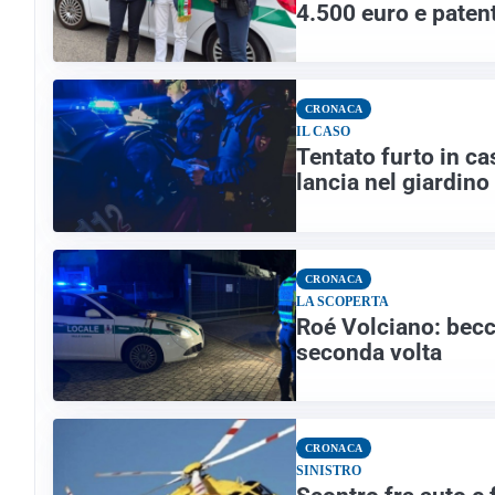
4.500 euro e paten
CRONACA
IL CASO
Tentato furto in ca
lancia nel giardino
CRONACA
LA SCOPERTA
Roé Volciano: becc
seconda volta
CRONACA
SINISTRO