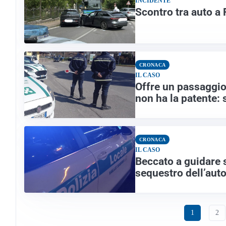
INCIDENTE
Scontro tra auto a 
CRONACA
IL CASO
Offre un passaggio
non ha la patente: 
CRONACA
IL CASO
Beccato a guidare 
sequestro dell’aut
1
2