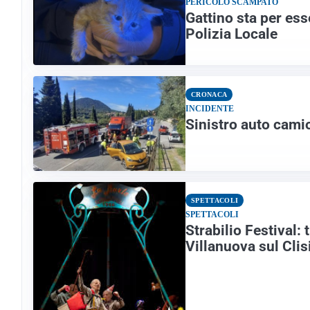
PERICOLO SCAMPATO
Gattino sta per esse
Polizia Locale
CRONACA
INCIDENTE
Sinistro auto cami
SPETTACOLI
SPETTACOLI
Strabilio Festival:
Villanuova sul Clis