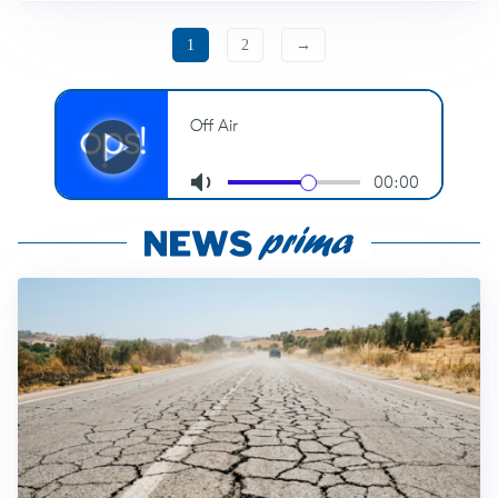
1
2
→