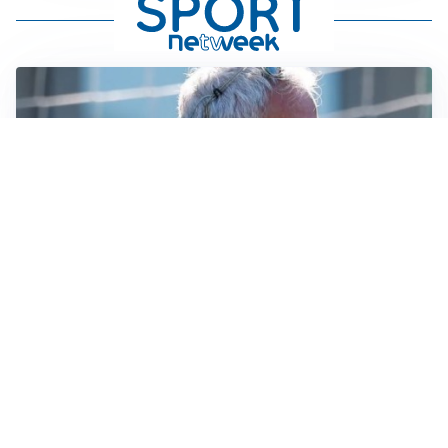
LA NOVITÀ
Le regole di Mourinho al Real
MERCATO JUVE
La Juventus vuole Suzuki, ma il Psg è avanti