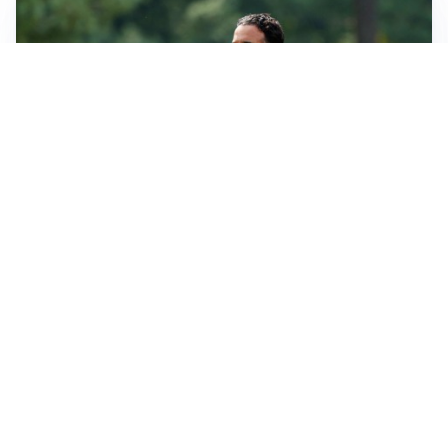
LE PAROLE
Milan, Amorim: “Sapevamo delle difficoltà, faremo
delle scelte”
LE PAROLE
Juventus, Spalletti soddisfatto: “I nuovi? Li ho visti
molto bene”
AMICHEVOLI
Il Milan crolla contro il Chelsea: 3-0 e prima sconfitta