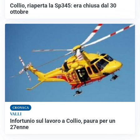
Collio, riaperta la Sp345: era chiusa dal 30
ottobre
CRONACA
VALLI
Infortunio sul lavoro a Collio, paura per un
27enne