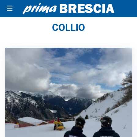
☰
COLLIO