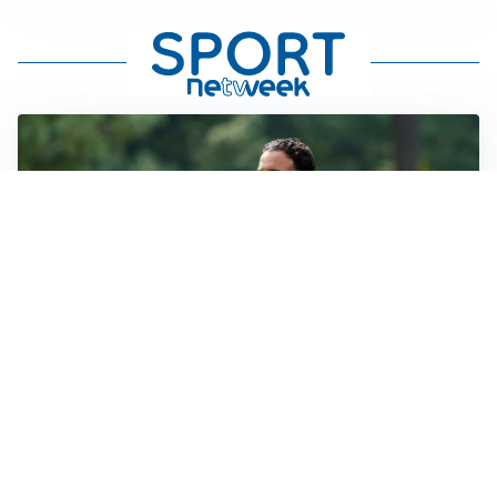
LE PAROLE
Milan, Amorim: “Sapevamo delle difficoltà, faremo
delle scelte”