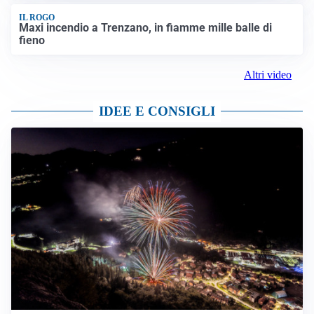
Mezzo pesante si ribalta tra Orzivecchi e Pompiano:
traffico in tilt
LA SCOPERTA
Occupazione abusiva di immobili a Bovegno: sette
identificati, sequestrati oltre 4mila euro
IL ROGO
Maxi incendio a Trenzano, in fiamme mille balle di
fieno
Altri video
IDEE E CONSIGLI