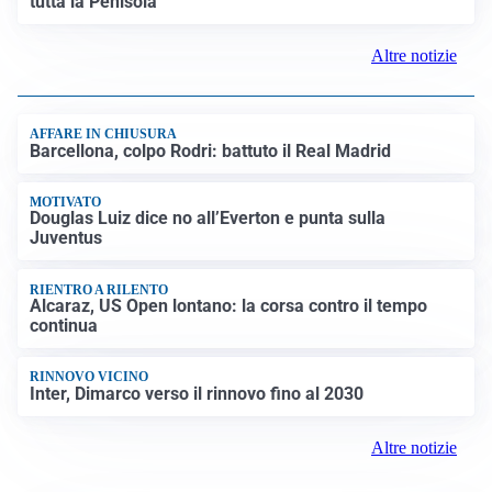
MEDIO ORIENTE
Stretto di Hormuz, Iran e Oman trovano un accordo
sulle rotte: si apre la possibilità di una tregua
PREVISIONI
Record di bollini rossi in Italia: oggi caldo estremo in
tutta la Penisola
Altre notizie
AFFARE IN CHIUSURA
Barcellona, colpo Rodri: battuto il Real Madrid
MOTIVATO
Douglas Luiz dice no all’Everton e punta sulla
Juventus
RIENTRO A RILENTO
Alcaraz, US Open lontano: la corsa contro il tempo
continua