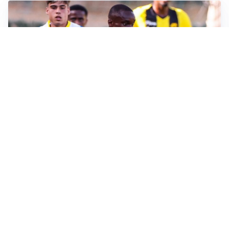
IL FAVORITO
Inter, Diaby è ora il favorito per la fascia destra
PUNTE IN MOVIMENTO
Effetto domino in attacco: Bologna, Fiorentina e
Parma si muovono
LE PAROLE
Jashari cambia pagina: “Con Amorim aria nuova al