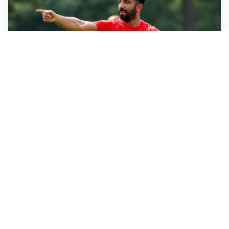
LE PAROLE
Milan, Amorim: “Sapevamo delle difficoltà, faremo
delle scelte”
LE PAROLE
Juventus, Spalletti soddisfatto: “I nuovi? Li ho visti
molto bene”
AMICHEVOLI