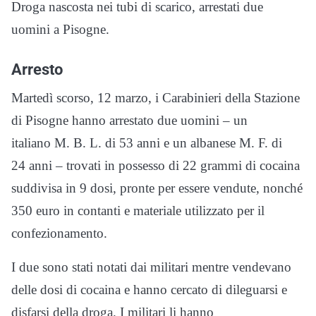
Droga nascosta nei tubi di scarico, arrestati due
uomini a Pisogne.
Arresto
Martedì scorso, 12
marzo
, i
C
arabinieri del
la Stazione
di
Pisogne
hanno arrestato
due uomini – un
italiano
M. B. L.
di
53
anni
e un albanese
M. F.
di
24
anni – trovati in possesso di 22 grammi di cocaina
suddivisa in 9 dosi, pronte per essere vendute, nonché
350 euro in contanti e materiale utilizzato per il
confezionamento.
I due sono stati notati dai militari mentre vendevano
delle dosi di cocaina e hanno cercato di dileguarsi e
disfarsi della droga. I militari li hanno