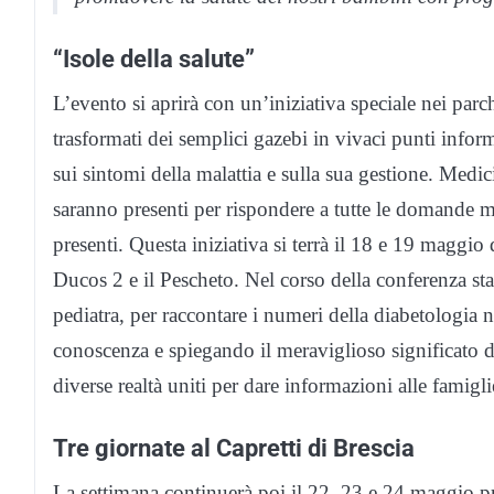
“Isole della salute”
L’evento si aprirà con un’iniziativa speciale nei parch
trasformati dei semplici gazebi in vivaci punti infor
sui sintomi della malattia e sulla sua gestione. Medici
saranno presenti per rispondere a tutte le domande m
presenti. Questa iniziativa si terrà il 18 e 19 maggio da
Ducos 2 e il Pescheto. Nel corso della conferenza s
pediatra, per raccontare i numeri della diabetologia n
conoscenza e spiegando il meraviglioso significato de
diverse realtà uniti per dare informazioni alle famigli
Tre giornate al Capretti di Brescia
La settimana continuerà poi il 22, 23 e 24 maggio pr