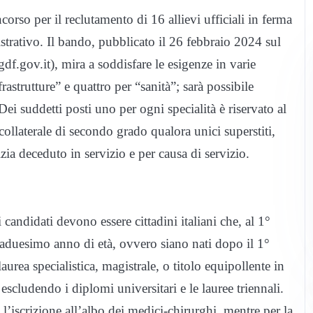
rso per il reclutamento di 16 allievi ufficiali in ferma
istrativo. Il bando, pubblicato il 26 febbraio 2024 sul
df.gov.it), mira a soddisfare le esigenze in varie
frastrutture” e quattro per “sanità”; sarà possibile
Dei suddetti posti uno per ogni specialità è riservato al
a collaterale di secondo grado qualora unici superstiti,
zia deceduto in servizio e per causa di servizio.
i candidati devono essere cittadini italiani che, al 1°
aduesimo anno di età, ovvero siano nati dopo il 1°
aurea specialistica, magistrale, o titolo equipollente in
, escludendo i diplomi universitari e le lauree triennali.
 l’iscrizione all’albo dei medici-chirurghi, mentre per la