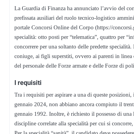
La Guardia di Finanza ha annunciato l’avvio del conco
prefissata ausiliari del ruolo tecnico-logistico ammin
portale Concorsi Online del Corpo (https://concorsi.g
specialità: otto posti per “telematica”, quattro per “in
concorrere per una soltanto delle predette specialità. 
coniuge, ai figli superstiti, ovvero ai parenti in line
del personale delle Forze armate e delle Forze di poli
I requisiti
Tra i requisiti per aspirare a una di queste posizioni, 
gennaio 2024, non abbiano ancora compiuto il trent
gennaio 1992. Inoltre, è richiesto il possesso di una l
discipline correlate alla specialità per cui si concorre
Per la specialità “sanità”, il candidato deve possedere