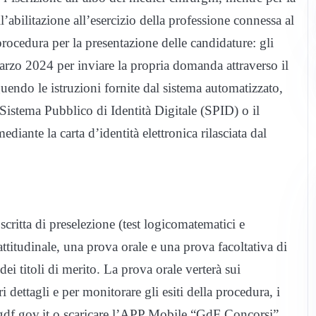
ll’abilitazione all’esercizio della professione connessa al
 procedura per la presentazione delle candidature: gli
arzo 2024 per inviare la propria domanda attraverso il
uendo le istruzioni fornite dal sistema automatizzato,
Sistema Pubblico di Identità Digitale (SPID) o il
diante la carta d’identità elettronica rilasciata dal
itta di preselezione (test logicomatematici e
 attitudinale, una prova orale e una prova facoltativa di
dei titoli di merito. La prova orale verterà sui
 dettagli e per monitorare gli esiti della procedura, i
i.gdf.gov.it o scaricare l’APP Mobile “GdF Concorsi”,