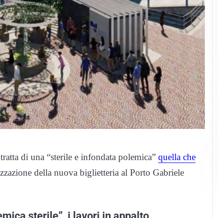
tratta di una “sterile e infondata polemica”
quella che
izzazione della nuova biglietteria al Porto Gabriele
mica sterile”, i lavori in appalto