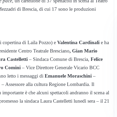
è pace
, un cartellone di 37 spettacoli in scena al Teatro
ezzadri di Brescia, di cui 17 sono le produzioni
di copertina di Laila Pozzo) e
Valentina Cardinali
e ha
esidente Centro Teatrale Bresciano
, Gian Mario
a Castelletti
– Sindaca Comune di Brescia,
Felice
ro Comini
– Vice Direttore Generale Vicario BCC
no letto i messaggi di
Emanuele Moraschini
–
o
– Assessore alla cultura Regione Lombardia. Il
ù importante è che alcuni spettacoli andranno il scena al
romesso la sindaca Laura Castelletti lunedì sera – il 21