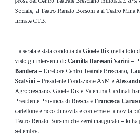
prosa del Centro Teatrale Bresciano intitolata
L’arte 
Sociale, al Teatro Renato Borsoni e al Teatro Mina M
firmate CTB.
La serata è stata condotta da
Gioele Dix
(nella foto 
visto gli interventi di:
Camilla Baresani Varini
– Pr
Bandera
– Direttore Centro Teatrale Bresciano,
Laur
Scalvini –
Presidente Fondazione ASM e
Alessand
Agrobresciano. Gioele Dix e Valentina Cardinali han
Presidente Provincia di Brescia e
Francesca Carus
cartellone è ricco di novità e conferme e la novità pi
Teatro Renato Borsoni che verrà inaugurato – lo ha p
settembre.