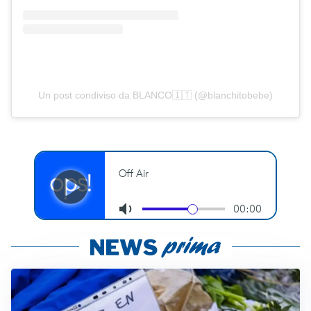
Un post condiviso da BLANCO🇮🇹 (@blanchitobebe)