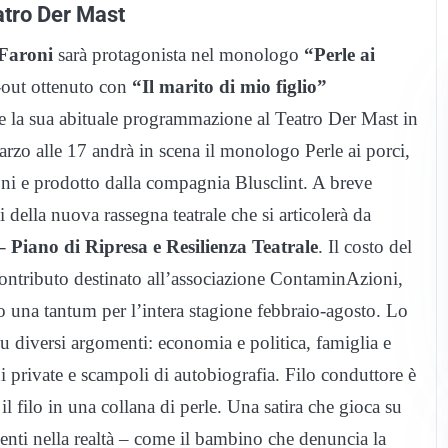
eatro Der Mast
Faroni
sarà protagonista nel monologo
“Perle ai
-out ottenuto con
“Il marito di mio figlio”
e la sua abituale programmazione al Teatro Der Mast in
zo alle 17 andrà in scena il monologo Perle ai porci,
roni e prodotto dalla compagnia Blusclint. A breve
della nuova rassegna teatrale che si articolerà da
 Piano di Ripresa e Resilienza Teatrale
. Il costo del
 contributo destinato all’associazione ContaminAzioni,
ro una tantum per l’intera stagione febbraio-agosto. Lo
u diversi argomenti: economia e politica, famiglia e
i private e scampoli di autobiografia. Filo conduttore è
 il filo in una collana di perle. Una satira che gioca su
resenti nella realtà – come il bambino che denuncia la