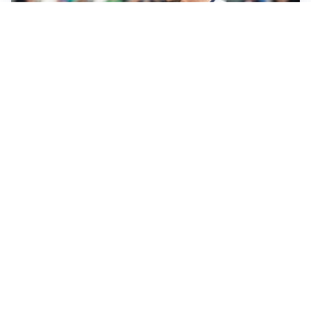
CALCIOMERCATO
Cagliari, il caso Esposito continua. Intanto arriva
Maldini
CALCIOMERCATO
Napoli, il solito Lukaku: non si presenta in ritiro, è
rottura
AMICHEVOLI
Inter, Chivu: “Vedo una crescita, il risultato non conta”