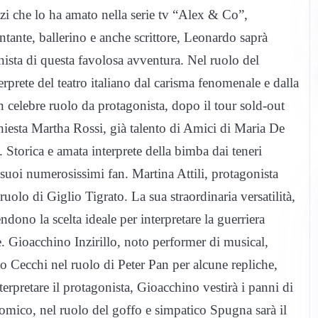
zi che lo ha amato nella serie tv “Alex & Co”,
tante, ballerino e anche scrittore, Leonardo saprà
ista di questa favolosa avventura. Nel ruolo del
rete del teatro italiano dal carisma fenomenale e dalla
elebre ruolo da protagonista, dopo il tour sold-out
hiesta Martha Rossi, già talento di Amici di Maria De
 Storica e amata interprete della bimba dai teneri
suoi numerosissimi fan. Martina Attili, protagonista
 ruolo di Giglio Tigrato. La sua straordinaria versatilità,
ndono la scelta ideale per interpretare la guerriera
’è. Gioacchino Inzirillo, noto performer di musical,
do Cecchi nel ruolo di Peter Pan per alcune repliche,
rpretare il protagonista, Gioacchino vestirà i panni di
omico, nel ruolo del goffo e simpatico Spugna sarà il