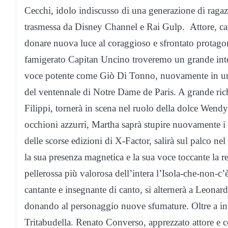
Cecchi, idolo indiscusso di una generazione di ragaz
trasmessa da Disney Channel e Rai Gulp. Attore, can
donare nuova luce al coraggioso e sfrontato protagon
famigerato Capitan Uncino troveremo un grande interp
voce potente come Giò Di Tonno, nuovamente in un c
del ventennale di Notre Dame de Paris. A grande ric
Filippi, tornerà in scena nel ruolo della dolce Wendy.
occhioni azzurri, Martha saprà stupire nuovamente i 
delle scorse edizioni di X-Factor, salirà sul palco nel
la sua presenza magnetica e la sua voce toccante la re
pellerossa più valorosa dell’intera l’Isola-che-non-c
cantante e insegnante di canto, si alternerà a Leonar
donando al personaggio nuove sfumature. Oltre a inte
Tritabudella. Renato Converso, apprezzato attore e c