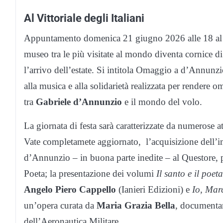
Al Vittoriale degli Italiani
Appuntamento domenica 21 giugno 2026 alle 18 al Vi
museo tra le più visitate al mondo diventa cornice di u
l’arrivo dell’estate. Si intitola Omaggio a d’Annunzio
alla musica e alla solidarietà realizzata per rendere
tra
Gabriele d’Annunzio
e il mondo del volo.
La giornata di festa sarà caratterizzate da numerose a
Vate completamete aggiornato, l’acquisizione dell’i
d’Annunzio – in buona parte inedite – al Questore, po
Poeta; la presentazione dei volumi
Il santo e il poe
Angelo Piero Cappello
(Ianieri Edizioni) e
Io, Mar
un’opera curata da
Maria Grazia Bella
, documentari
dell’Aeronautica Militare.