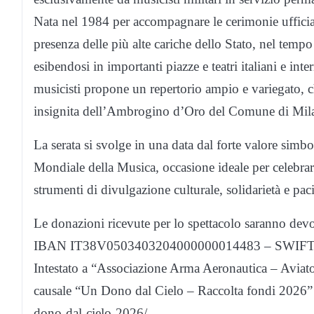
Nata nel 1984 per accompagnare le cerimonie ufficiali
presenza delle più alte cariche dello Stato, nel tempo 
esibendosi in importanti piazze e teatri italiani e int
musicisti propone un repertorio ampio e variegato, ch
insignita dell’Ambrogino d’Oro del Comune di Milano
La serata si svolge in una data dal forte valore simbo
Mondiale della Musica, occasione ideale per celebrare
strumenti di divulgazione culturale, solidarietà e pac
Le donazioni ricevute per lo spettacolo saranno dev
IBAN IT38V0503403204000000014483 – SWIF
Intestato a “Associazione Arma Aeronautica – Aviator
causale “Un Dono dal Cielo – Raccolta fondi 2026” 
dono-dal-cielo-2026/