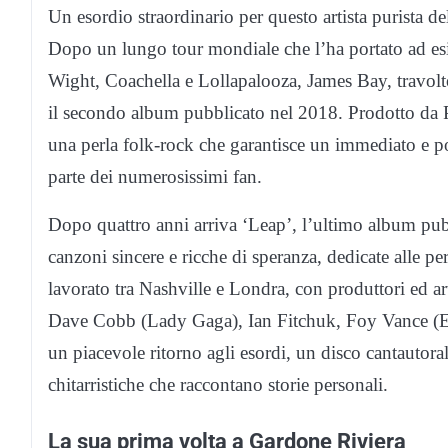
Un esordio straordinario per questo artista purista d
Dopo un lungo tour mondiale che l’ha portato ad esibi
Wight, Coachella e Lollapalooza, James Bay, travolto 
il secondo album pubblicato nel 2018. Prodotto da 
una perla folk-rock che garantisce un immediato e po
parte dei numerosissimi fan.
Dopo quattro anni arriva ‘Leap’, l’ultimo album pub
canzoni sincere e ricche di speranza, dedicate alle pe
lavorato tra Nashville e Londra, con produttori ed art
Dave Cobb (Lady Gaga), Ian Fitchuk, Foy Vance (Ed 
un piacevole ritorno agli esordi, un disco cantautoral
chitarristiche che raccontano storie personali.
La sua prima volta a Gardone Riviera