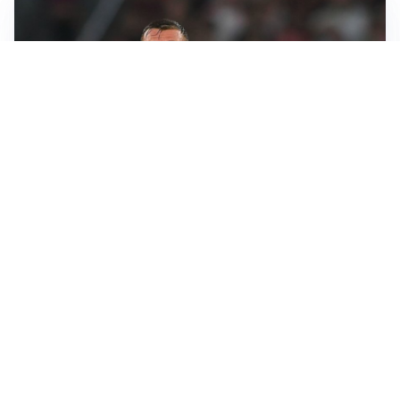
LE PAROLE
Cristante rilancia la Roma: “Vogliamo crescere
ancora”
L'INTRIGO
Frattesi-Juve, il mercato resta un gioco di incastri
IL FAVORITO
Inter, Diaby è ora il favorito per la fascia destra