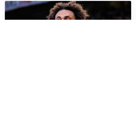
JUVENTUS
Juve, vendere per comprare: Spalletti aspetta nuovi
rinforzi
INTER
Inter, Diaby e Jones sempre in cima alla lista di Chivu
MILAN
Milan, è tempo di tagli: Amorim prepara la rivoluzione