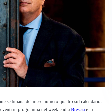
ine settimana del mese numero quattro sul calendario.
i eventi in programma nel week end a
Brescia
e in