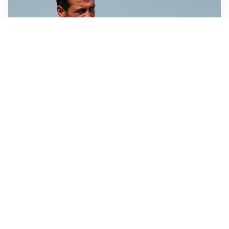
AMICHEVOLI
Juventus-Inter, antipasto di Serie A: le probabili
formazioni
IL NOME NUOVO
Napoli, Musso resta un’opzione per la porta
TITOLARE IN CAMPIONATO
Inter, tocca a Pio Esposito: Chivu gli affida l’attacco