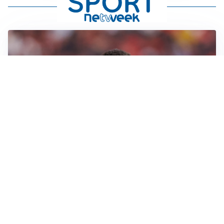
AFFARE IN CHIUSURA
Barcellona, colpo Rodri: battuto il Real Madrid
MOTIVATO
Douglas Luiz dice no all’Everton e punta sulla
Juventus