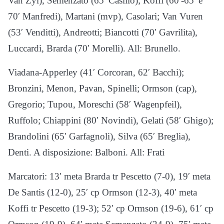
Van Zyl), Semenzato (65′ Casilio); Koffi (60′-65′ e
70′ Manfredi), Martani (mvp), Casolari; Van Vuren
(53′ Venditti), Andreotti; Biancotti (70′ Gavrilita),
Luccardi, Brarda (70′ Morelli). All: Brunello.
Viadana-Apperley (41′ Corcoran, 62′ Bacchi);
Bronzini, Menon, Pavan, Spinelli; Ormson (cap),
Gregorio; Tupou, Moreschi (58′ Wagenpfeil),
Ruffolo; Chiappini (80′ Novindi), Gelati (58′ Ghigo);
Brandolini (65′ Garfagnoli), Silva (65′ Breglia),
Denti. A disposizione: Balboni. All: Frati
Marcatori: 13′ meta Brarda tr Pescetto (7-0), 19′ meta
De Santis (12-0), 25′ cp Ormson (12-3), 40′ meta
Koffi tr Pescetto (19-3); 52′ cp Ormson (19-6), 61′ cp