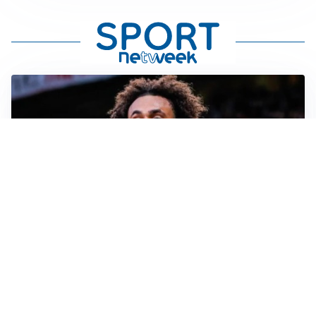
JUVENTUS
Juve, vendere per comprare: Spalletti aspetta nuovi
rinforzi