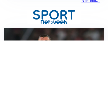
Altre notizie
LE PAROLE
Cristante rilancia la Roma: “Vogliamo crescere
ancora”