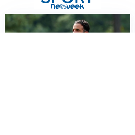
MERCATO MILAN
Milan, il mercato aspetta la svolta
MERCATO INTER
Dimarco verso il rinnovo fino al 2030, ma si complica
Romero