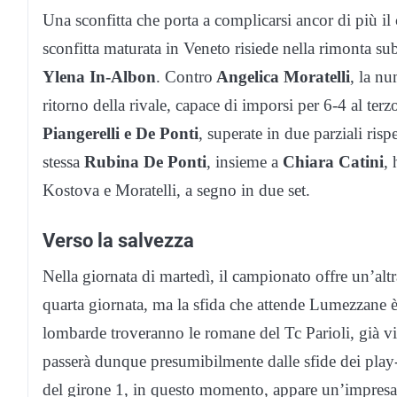
Una sconfitta che porta a complicarsi ancor di più 
sconfitta maturata in Veneto risiede nella rimonta su
Ylena In-Albon
. Contro
Angelica Moratelli
, la n
ritorno della rivale, capace di imporsi per 6-4 al terzo
Piangerelli e De Ponti
, superate in due parziali ri
stessa
Rubina De Ponti
, insieme a
Chiara Catini
, 
Kostova e Moratelli, a segno in due set.
Verso la salvezza
Nella giornata di martedì, il campionato offre un’altr
quarta giornata, ma la sfida che attende Lumezzane 
lombarde troveranno le romane del Tc Parioli, già vin
passerà dunque presumibilmente dalle sfide dei play
del girone 1, in questo momento, appare un’impresa f