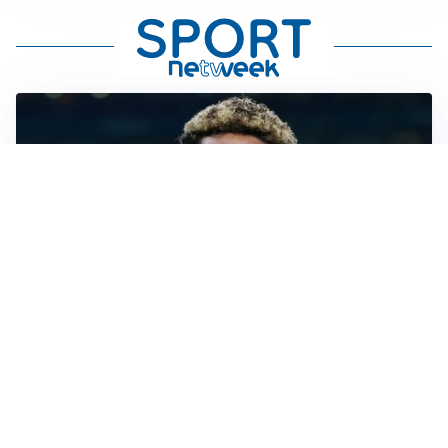
MERCATO JUVE
La Juventus vuole Suzuki, ma il Psg è avanti
CALCIOMERCATO