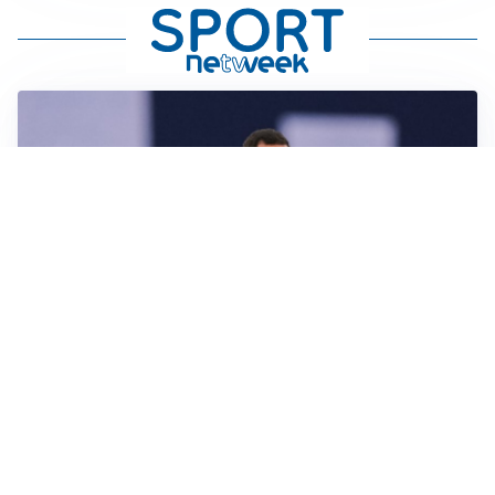
CALCIOMERCATO
Milan, ufficiale la risoluzione di Bennacer: il
comunicato
AMICHEVOLI