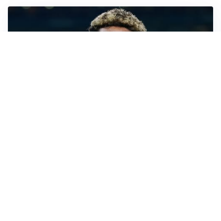
MERCATO JUVE
La Juventus vuole Suzuki, ma il Psg è avanti
CALCIOMERCATO
Inter, Frattesi blocca il mercato nerazzurro: la
situazione
SERIE A