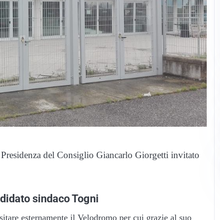
 Presidenza del Consiglio Giancarlo Giorgetti invitato
andidato sindaco Togni
isitare esternamente il Velodromo per cui grazie al suo