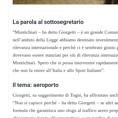
La parola al sottosegretario
“Montichiari – ha detto Giorgetti – è un grande Comun
nell’ambito della Legge abbiamo destinato investimenti 
rilevanza internazionale e perché ci è sembrato giusto ga
dovevano essere stanziati per siti di rilevanza internaz
Montichiari. Spero che si possa intervenire rapidament
che non fa onore all’Italia e allo Sport Italiano”.
Il tema: aeroporto
Giorgetti, su suggerimento di Togni, ha affrontato anc
“Non si capisce perché – ha detto Giorgetti – se altri a
formula che garantisca uno sfogo al traffico aereo pr
chiaramente legato alle prospettive, a un cambio di pass