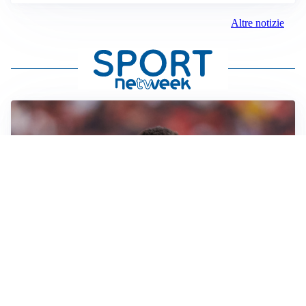
Altre notizie
AFFARE IN CHIUSURA
Barcellona, colpo Rodri: battuto il Real Madrid