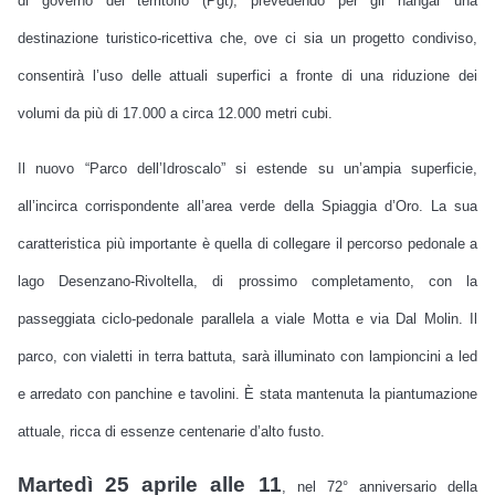
di governo del territorio (Pgt), prevedendo per gli hangar una
destinazione turistico-ricettiva che, ove ci sia un progetto condiviso,
consentirà l’uso delle attuali superfici a fronte di una riduzione dei
volumi da più di 17.000 a circa 12.000 metri cubi.
Il nuovo “Parco dell’Idroscalo” si estende su un’ampia superficie,
all’incirca corrispondente all’area verde della Spiaggia d’Oro. La sua
caratteristica più importante è quella di collegare il percorso pedonale a
lago Desenzano-Rivoltella, di prossimo completamento, con la
passeggiata ciclo-pedonale parallela a viale Motta e via Dal Molin. Il
parco, con vialetti in terra battuta, sarà illuminato con lampioncini a led
e arredato con panchine e tavolini. È stata mantenuta la piantumazione
attuale, ricca di essenze centenarie d’alto fusto.
Martedì 25 aprile alle 11
, nel 72° anniversario della