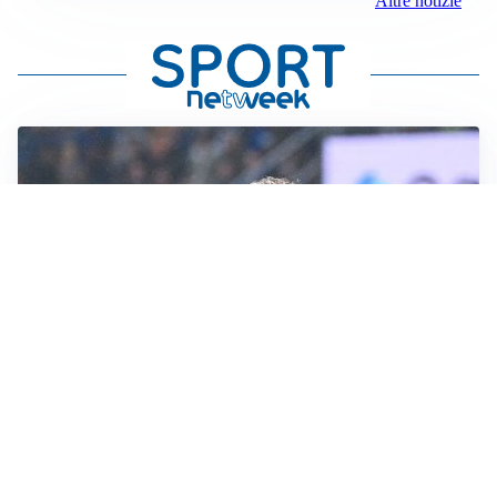
Altre notizie
CALCIOMERCATO
Inter, Frattesi blocca il mercato nerazzurro: la
situazione