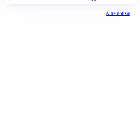
Altre notizie
Prima Brescia
Registrazione tribunale:
Brescia 14/2021 6/15/2021
ROC:
15381
Direttore responsabile:
Davide D'Adda
Editore: