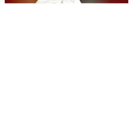
SERIE A
Roma, troppi gol subiti: Gasp deve lavorare in difesa
SERIE A
Milan, quanto lavoro per Amorim: il campo parla
chiaro
LE PAROLE
Milan, Amorim: “Sapevamo delle difficoltà, faremo
delle scelte”