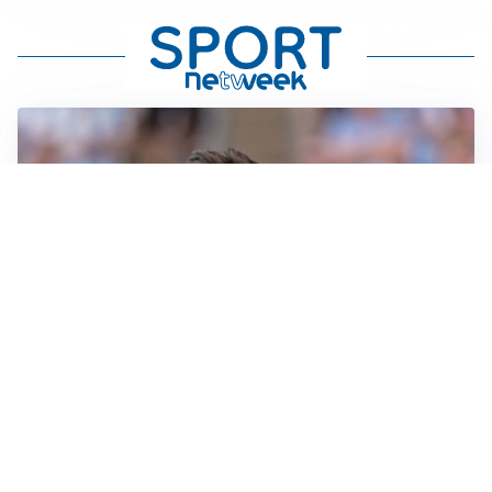
IL NOME NUOVO
Napoli, Musso resta un’opzione per la porta
TITOLARE IN CAMPIONATO