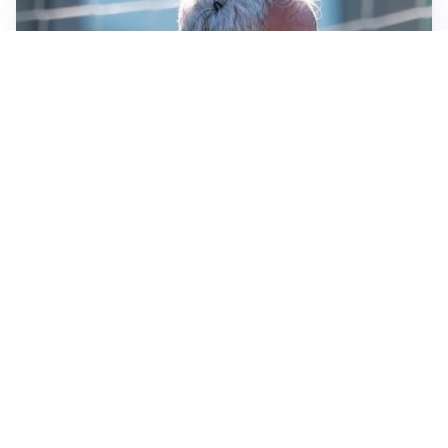
LA NOVITÀ
Le regole di Mourinho al Real
MERCATO JUVE
La Juventus vuole Suzuki, ma il Psg è avanti
CALCIOMERCATO
Inter, Frattesi blocca il mercato nerazzurro: la
situazione